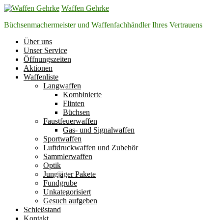
Zum
Waffen Gehrke
Inhalt
Büchsenmachermeister und Waffenfachhändler Ihres Vertrauens
springen
Über uns
Unser Service
Öffnungszeiten
Aktionen
Waffenliste
Langwaffen
Kombinierte
Flinten
Büchsen
Faustfeuerwaffen
Gas- und Signalwaffen
Sportwaffen
Luftdruckwaffen und Zubehör
Sammlerwaffen
Optik
Jungjäger Pakete
Fundgrube
Unkategorisiert
Gesuch aufgeben
Schießstand
Kontakt