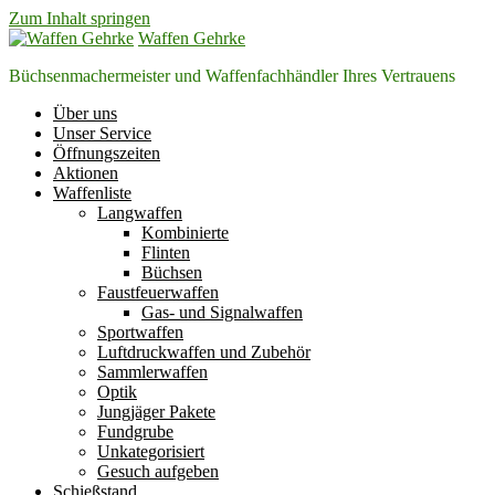
Zum Inhalt springen
Waffen Gehrke
Büchsenmachermeister und Waffenfachhändler Ihres Vertrauens
Über uns
Unser Service
Öffnungszeiten
Aktionen
Waffenliste
Langwaffen
Kombinierte
Flinten
Büchsen
Faustfeuerwaffen
Gas- und Signalwaffen
Sportwaffen
Luftdruckwaffen und Zubehör
Sammlerwaffen
Optik
Jungjäger Pakete
Fundgrube
Unkategorisiert
Gesuch aufgeben
Schießstand