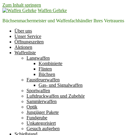
Zum Inhalt springen
Waffen Gehrke
Büchsenmachermeister und Waffenfachhändler Ihres Vertrauens
Über uns
Unser Service
Öffnungszeiten
Aktionen
Waffenliste
Langwaffen
Kombinierte
Flinten
Büchsen
Faustfeuerwaffen
Gas- und Signalwaffen
Sportwaffen
Luftdruckwaffen und Zubehör
Sammlerwaffen
Optik
Jungjäger Pakete
Fundgrube
Unkategorisiert
Gesuch aufgeben
Schießstand