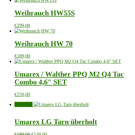
Weihrauch HW55S
€
299,00
Weihrauch HW 70
€
189,00
Umarex / Walther PPQ M2 Q4 Tac
Combo 4,6″ SET
€
259,00
Angebot!
Umarex LG Tarn überholt
Ursprünglicher
Aktueller
€
189,00
€
149,00