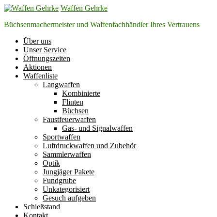
Zum
Waffen Gehrke
Inhalt
Büchsenmachermeister und Waffenfachhändler Ihres Vertrauens
springen
Über uns
Unser Service
Öffnungszeiten
Aktionen
Waffenliste
Langwaffen
Kombinierte
Flinten
Büchsen
Faustfeuerwaffen
Gas- und Signalwaffen
Sportwaffen
Luftdruckwaffen und Zubehör
Sammlerwaffen
Optik
Jungjäger Pakete
Fundgrube
Unkategorisiert
Gesuch aufgeben
Schießstand
Kontakt