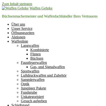
Zum Inhalt springen
Waffen Gehrke
Büchsenmachermeister und Waffenfachhändler Ihres Vertrauens
Über uns
Unser Service
Öffnungszeiten
Aktionen
Waffenliste
Langwaffen
Kombinierte
Flinten
Büchsen
Faustfeuerwaffen
Gas- und Signalwaffen
Sportwaffen
Luftdruckwaffen und Zubehör
Sammlerwaffen
Optik
Jungjäger Pakete
Fundgrube
Unkategorisiert
Gesuch aufgeben
Schießstand