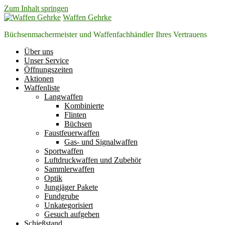
Zum Inhalt springen
Waffen Gehrke
Büchsenmachermeister und Waffenfachhändler Ihres Vertrauens
Über uns
Unser Service
Öffnungszeiten
Aktionen
Waffenliste
Langwaffen
Kombinierte
Flinten
Büchsen
Faustfeuerwaffen
Gas- und Signalwaffen
Sportwaffen
Luftdruckwaffen und Zubehör
Sammlerwaffen
Optik
Jungjäger Pakete
Fundgrube
Unkategorisiert
Gesuch aufgeben
Schießstand