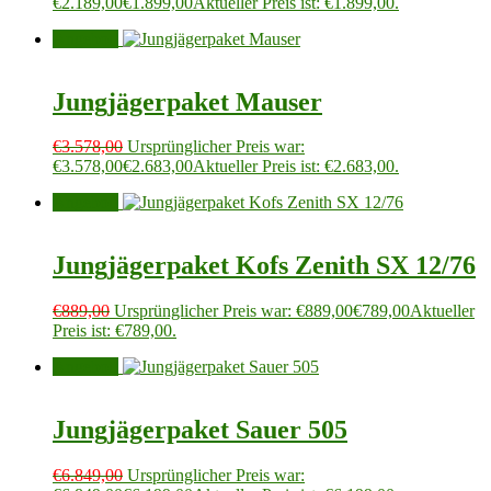
€2.189,00
€
1.899,00
Aktueller Preis ist: €1.899,00.
Angebot!
Jungjägerpaket Mauser
€
3.578,00
Ursprünglicher Preis war:
€3.578,00
€
2.683,00
Aktueller Preis ist: €2.683,00.
Angebot!
Jungjägerpaket Kofs Zenith SX 12/76
€
889,00
Ursprünglicher Preis war: €889,00
€
789,00
Aktueller
Preis ist: €789,00.
Angebot!
Jungjägerpaket Sauer 505
€
6.849,00
Ursprünglicher Preis war: