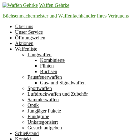
Zum
Waffen Gehrke
Inhalt
Büchsenmachermeister und Waffenfachhändler Ihres Vertrauens
springen
Über uns
Unser Service
Öffnungszeiten
Aktionen
Waffenliste
Langwaffen
Kombinierte
Flinten
Büchsen
Faustfeuerwaffen
Gas- und Signalwaffen
Sportwaffen
Luftdruckwaffen und Zubehör
Sammlerwaffen
Optik
Jungjäger Pakete
Fundgrube
Unkategorisiert
Gesuch aufgeben
Schießstand
Kontakt