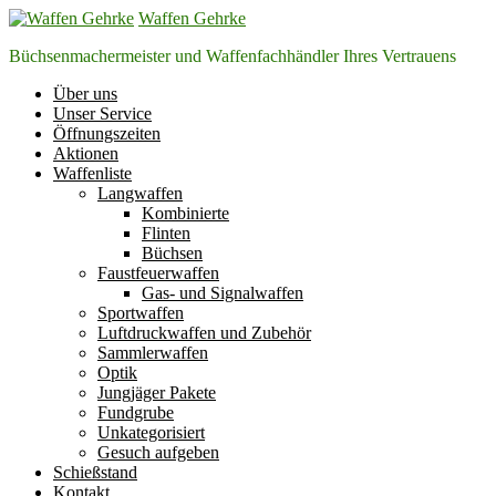
Zum
Waffen Gehrke
Inhalt
Büchsenmachermeister und Waffenfachhändler Ihres Vertrauens
springen
Über uns
Unser Service
Öffnungszeiten
Aktionen
Waffenliste
Langwaffen
Kombinierte
Flinten
Büchsen
Faustfeuerwaffen
Gas- und Signalwaffen
Sportwaffen
Luftdruckwaffen und Zubehör
Sammlerwaffen
Optik
Jungjäger Pakete
Fundgrube
Unkategorisiert
Gesuch aufgeben
Schießstand
Kontakt