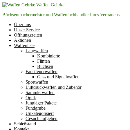
Zum
Waffen Gehrke
Inhalt
Büchsenmachermeister und Waffenfachhändler Ihres Vertrauens
springen
Über uns
Unser Service
Öffnungszeiten
Aktionen
Waffenliste
Langwaffen
Kombinierte
Flinten
Büchsen
Faustfeuerwaffen
Gas- und Signalwaffen
Sportwaffen
Luftdruckwaffen und Zubehör
Sammlerwaffen
Optik
Jungjäger Pakete
Fundgrube
Unkategorisiert
Gesuch aufgeben
Schießstand
Kontakt