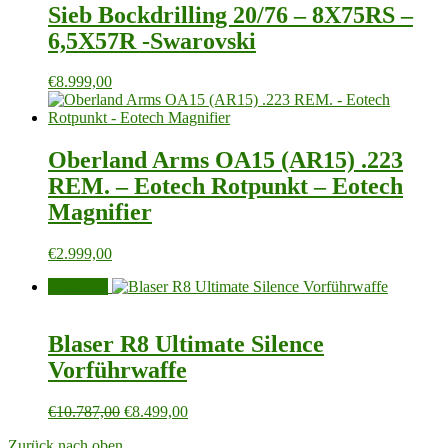
€1.199,00
€999,00.
Sieb Bockdrilling 20/76 – 8X75RS –
6,5X57R -Swarovski
€
8.999,00
Oberland Arms OA15 (AR15) .223
REM. – Eotech Rotpunkt – Eotech
Magnifier
€
2.999,00
Angebot!
Blaser R8 Ultimate Silence
Vorführwaffe
Ursprünglicher
Aktueller
€
10.787,00
€
8.499,00
Preis
Preis
Zurück nach oben
war:
ist: