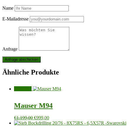
Name
E-Mailadresse
Anfrage
Ähnliche Produkte
Angebot!
Mauser M94
Ursprünglicher
Aktueller
€
1.199,00
€
999,00
Preis
Preis
war:
ist: