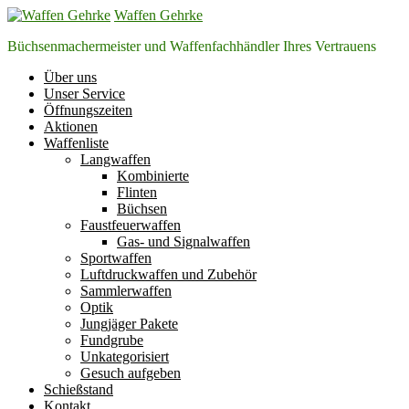
Zum
Waffen Gehrke
Inhalt
Büchsenmachermeister und Waffenfachhändler Ihres Vertrauens
springen
Über uns
Unser Service
Öffnungszeiten
Aktionen
Waffenliste
Langwaffen
Kombinierte
Flinten
Büchsen
Faustfeuerwaffen
Gas- und Signalwaffen
Sportwaffen
Luftdruckwaffen und Zubehör
Sammlerwaffen
Optik
Jungjäger Pakete
Fundgrube
Unkategorisiert
Gesuch aufgeben
Schießstand
Kontakt