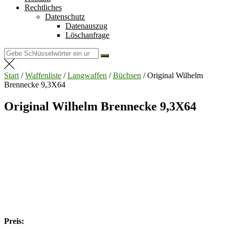
Rechtliches
Datenschutz
Datenauszug
Löschanfrage
Suchen
nach:
Start
/
Waffenliste
/
Langwaffen
/
Büchsen
/ Original Wilhelm
Brennecke 9,3X64
Original Wilhelm Brennecke 9,3X64
Preis: