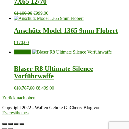
7X65 12/70
Ursprünglicher
Aktueller
€
1.100,00
€
999,00
Preis
Preis
war:
ist:
€1.100,00
€999,00.
Anschütz Model 1365 9mm Flobert
€
170,00
Angebot!
Blaser R8 Ultimate Silence
Vorführwaffe
Ursprünglicher
Aktueller
€
10.787,00
€
8.499,00
Preis
Preis
Zurück nach oben
war:
ist:
€10.787,00
€8.499,00.
Copyright 2022 - Waffen Gehrke GuCherry Blog von
Everestthemes