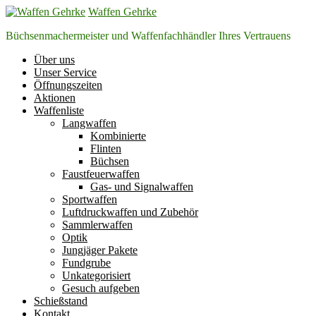
Zum
Waffen Gehrke
Inhalt
Büchsenmachermeister und Waffenfachhändler Ihres Vertrauens
springen
Über uns
Unser Service
Öffnungszeiten
Aktionen
Waffenliste
Langwaffen
Kombinierte
Flinten
Büchsen
Faustfeuerwaffen
Gas- und Signalwaffen
Sportwaffen
Luftdruckwaffen und Zubehör
Sammlerwaffen
Optik
Jungjäger Pakete
Fundgrube
Unkategorisiert
Gesuch aufgeben
Schießstand
Kontakt