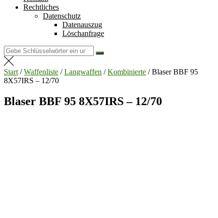
Rechtliches
Datenschutz
Datenauszug
Löschanfrage
Suchen
nach:
Start
/
Waffenliste
/
Langwaffen
/
Kombinierte
/ Blaser BBF 95
8X57IRS – 12/70
Blaser BBF 95 8X57IRS – 12/70