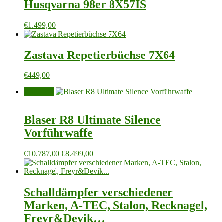
Husqvarna 98er 8X57IS
€
1.499,00
Zastava Repetierbüchse 7X64
€
449,00
Angebot!
Blaser R8 Ultimate Silence
Vorführwaffe
Ursprünglicher
Aktueller
€
10.787,00
€
8.499,00
Preis
Preis
war:
ist:
€10.787,00
€8.499,00.
Schalldämpfer verschiedener
Marken, A-TEC, Stalon, Recknagel,
Freyr&Devik…