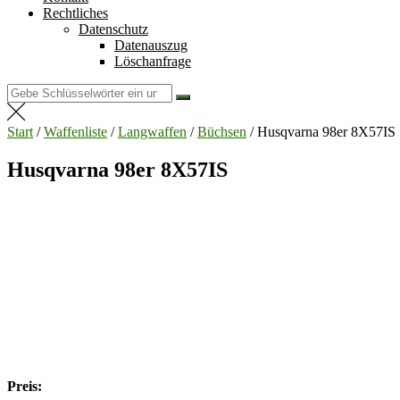
Rechtliches
Datenschutz
Datenauszug
Löschanfrage
Suchen
nach:
Start
/
Waffenliste
/
Langwaffen
/
Büchsen
/ Husqvarna 98er 8X57IS
Husqvarna 98er 8X57IS
Preis: