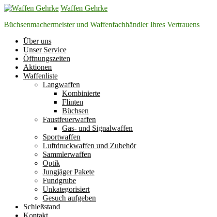
Zum
Waffen Gehrke
Inhalt
Büchsenmachermeister und Waffenfachhändler Ihres Vertrauens
springen
Über uns
Unser Service
Öffnungszeiten
Aktionen
Waffenliste
Langwaffen
Kombinierte
Flinten
Büchsen
Faustfeuerwaffen
Gas- und Signalwaffen
Sportwaffen
Luftdruckwaffen und Zubehör
Sammlerwaffen
Optik
Jungjäger Pakete
Fundgrube
Unkategorisiert
Gesuch aufgeben
Schießstand
Kontakt