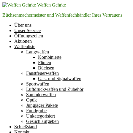
Zum
Waffen Gehrke
Inhalt
Büchsenmachermeister und Waffenfachhändler Ihres Vertrauens
springen
Über uns
Unser Service
Öffnungszeiten
Aktionen
Waffenliste
Langwaffen
Kombinierte
Flinten
Büchsen
Faustfeuerwaffen
Gas- und Signalwaffen
Sportwaffen
Luftdruckwaffen und Zubehör
Sammlerwaffen
Optik
Jungjäger Pakete
Fundgrube
Unkategorisiert
Gesuch aufgeben
Schießstand
Kontakt