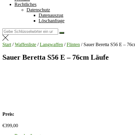
Rechtliches
Datenschutz
Datenauszug
Löschanfrage
Suchen
nach:
Start
/
Waffenliste
/
Langwaffen
/
Flinten
/ Sauer Beretta S56 E – 76
Sauer Beretta S56 E – 76cm Läufe
Preis:
€
399,00