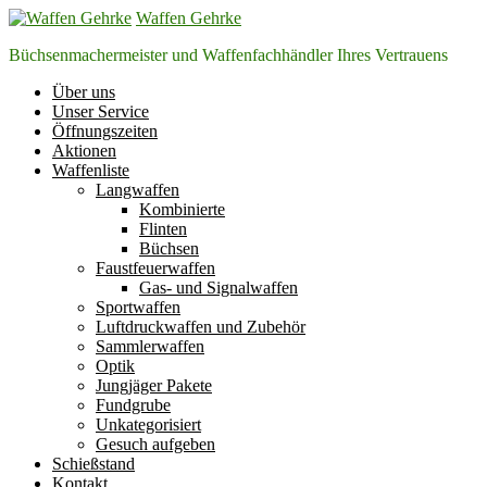
Zum
Waffen Gehrke
Inhalt
Büchsenmachermeister und Waffenfachhändler Ihres Vertrauens
springen
Über uns
Unser Service
Öffnungszeiten
Aktionen
Waffenliste
Langwaffen
Kombinierte
Flinten
Büchsen
Faustfeuerwaffen
Gas- und Signalwaffen
Sportwaffen
Luftdruckwaffen und Zubehör
Sammlerwaffen
Optik
Jungjäger Pakete
Fundgrube
Unkategorisiert
Gesuch aufgeben
Schießstand
Kontakt