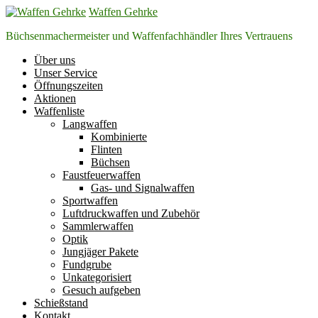
Zum
Waffen Gehrke
Inhalt
Büchsenmachermeister und Waffenfachhändler Ihres Vertrauens
springen
Über uns
Unser Service
Öffnungszeiten
Aktionen
Waffenliste
Langwaffen
Kombinierte
Flinten
Büchsen
Faustfeuerwaffen
Gas- und Signalwaffen
Sportwaffen
Luftdruckwaffen und Zubehör
Sammlerwaffen
Optik
Jungjäger Pakete
Fundgrube
Unkategorisiert
Gesuch aufgeben
Schießstand
Kontakt