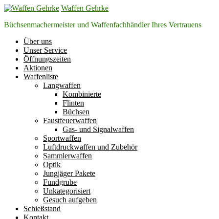
Zum
Waffen Gehrke
Inhalt
Büchsenmachermeister und Waffenfachhändler Ihres Vertrauens
springen
Über uns
Unser Service
Öffnungszeiten
Aktionen
Waffenliste
Langwaffen
Kombinierte
Flinten
Büchsen
Faustfeuerwaffen
Gas- und Signalwaffen
Sportwaffen
Luftdruckwaffen und Zubehör
Sammlerwaffen
Optik
Jungjäger Pakete
Fundgrube
Unkategorisiert
Gesuch aufgeben
Schießstand
Kontakt