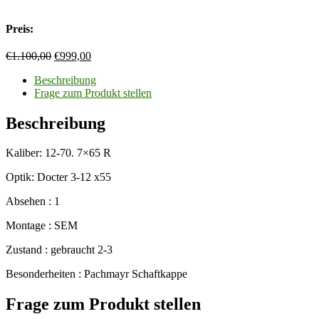
Preis:
Ursprünglicher
Aktueller
€
1.100,00
€
999,00
Preis
Preis
Beschreibung
war:
ist:
Frage zum Produkt stellen
€1.100,00
€999,00.
Beschreibung
Kaliber: 12-70. 7×65 R
Optik: Docter 3-12 x55
Absehen : 1
Montage : SEM
Zustand : gebraucht 2-3
Besonderheiten : Pachmayr Schaftkappe
Frage zum Produkt stellen