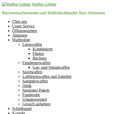
Zum
Waffen Gehrke
Inhalt
Büchsenmachermeister und Waffenfachhändler Ihres Vertrauens
springen
Über uns
Unser Service
Öffnungszeiten
Aktionen
Waffenliste
Langwaffen
Kombinierte
Flinten
Büchsen
Faustfeuerwaffen
Gas- und Signalwaffen
Sportwaffen
Luftdruckwaffen und Zubehör
Sammlerwaffen
Optik
Jungjäger Pakete
Fundgrube
Unkategorisiert
Gesuch aufgeben
Schießstand
Kontakt