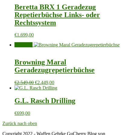
Beretta BRX 1 Geradezug
Repetierbüchse Links- oder
Rechtssystem
€
1.699,00
Angebot!
Browning Maral
Geradezugrepetierbüchse
Ursprünglicher
Aktueller
€
2.549,00
€
2.449,00
Preis
Preis
war:
ist:
€2.549,00
€2.449,00.
G.L. Rasch Drilling
€
699,00
Zurück nach oben
Copyright 2022 - Waffen Gehrke GuCherry Blog von