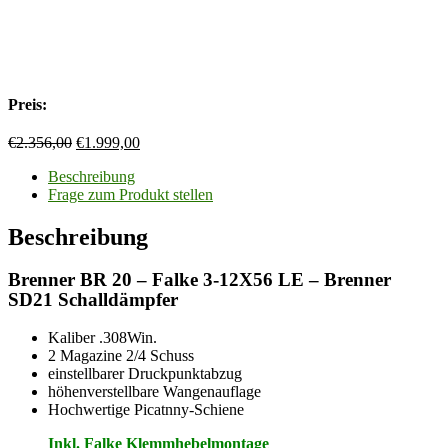
Preis:
Ursprünglicher
Aktueller
€
2.356,00
€
1.999,00
Preis
Preis
Beschreibung
war:
ist:
Frage zum Produkt stellen
€2.356,00
€1.999,00.
Beschreibung
Brenner BR 20 – Falke 3-12X56 LE – Brenner
SD21 Schalldämpfer
Kaliber .308Win.
2 Magazine 2/4 Schuss
einstellbarer Druckpunktabzug
höhenverstellbare Wangenauflage
Hochwertige Picatnny-Schiene
Inkl. Falke Klemmhebelmontage