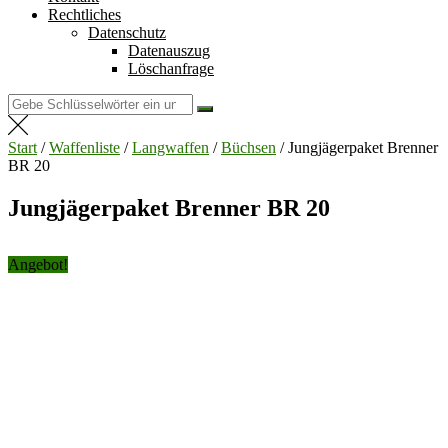
Rechtliches
Datenschutz
Datenauszug
Löschanfrage
Suchen
nach:
Start
/
Waffenliste
/
Langwaffen
/
Büchsen
/ Jungjägerpaket Brenner
BR 20
Jungjägerpaket Brenner BR 20
Angebot!