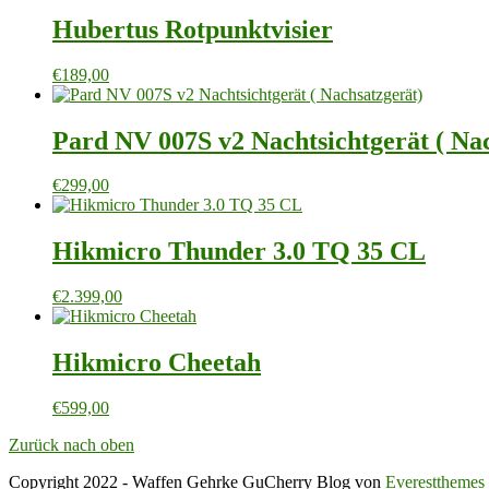
Hubertus Rotpunktvisier
€
189,00
Pard NV 007S v2 Nachtsichtgerät ( Na
€
299,00
Hikmicro Thunder 3.0 TQ 35 CL
€
2.399,00
Hikmicro Cheetah
€
599,00
Zurück nach oben
Copyright 2022 - Waffen Gehrke GuCherry Blog von
Everestthemes