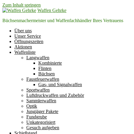
Zum Inhalt springen
Waffen Gehrke
Büchsenmachermeister und Waffenfachhändler Ihres Vertrauens
Über uns
Unser Service
Öffnungszeiten
Aktionen
Waffenliste
Langwaffen
Kombinierte
Flinten
Büchsen
Faustfeuerwaffen
Gas- und Signalwaffen
Sportwaffen
Luftdruckwaffen und Zubehör
Sammlerwaffen
Optik
Jungjäger Pakete
Fundgrube
Unkategorisiert
Gesuch aufgeben
Schießstand